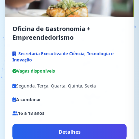
Qualquer dúvida, é só clicar no botão de
ajuda no canto inferior esquerdo da tela!
Oficina de Gastronomia +
Empreendedorismo
Entendi! Continuar navegando
Secretaria Executiva de Ciência, Tecnologia e
Inovação
Vagas disponíveis
Segunda, Terça, Quarta, Quinta, Sexta
A combinar
16 a 18 anos
Detalhes